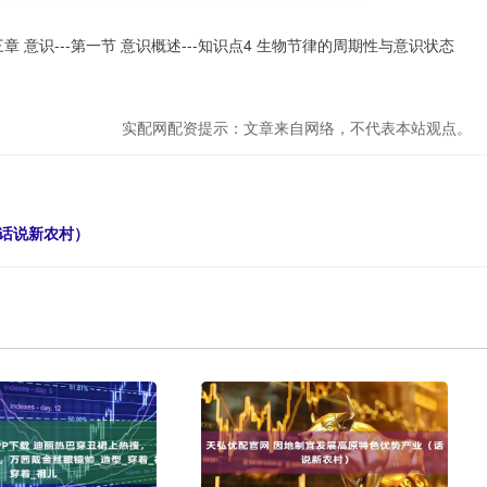
三章 意识---第一节 意识概述---知识点4 生物节律的周期性与意识状态
实配网配资提示：文章来自网络，不代表本站观点。
（话说新农村）