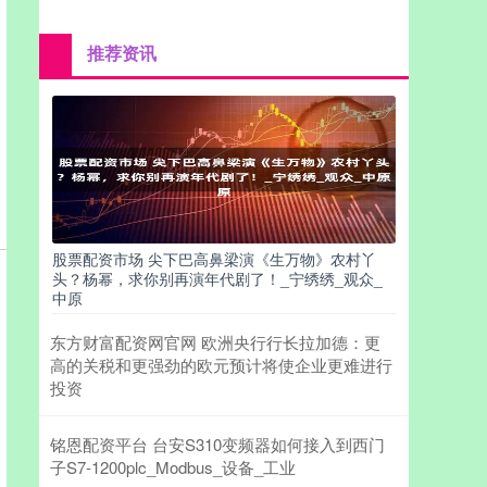
推荐资讯
股票配资市场 尖下巴高鼻梁演《生万物》农村丫
头？杨幂，求你别再演年代剧了！_宁绣绣_观众_
中原
东方财富配资网官网 欧洲央行行长拉加德：更
高的关税和更强劲的欧元预计将使企业更难进行
投资
铭恩配资平台 台安S310变频器如何接入到西门
子S7-1200plc_Modbus_设备_工业