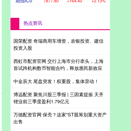
期指IC0
7877.80
+164.40
+2.13%
热点资讯
国荣配资 奇瑞商用车增资，农银投资、建信
投资入股
西虹市配资官网 交行上海市分行牵头，上海
首试跨机构数币智能合约，释放惠民新效应
中金辰大 尾盘突发！权重股，集体异动！
博远配资 聚焦川股三季报 | 三因素提振 天齐
锂业前三季度盈利1.79亿元
万德配资官网 保壳？这家*ST股筹划重大资产
出售