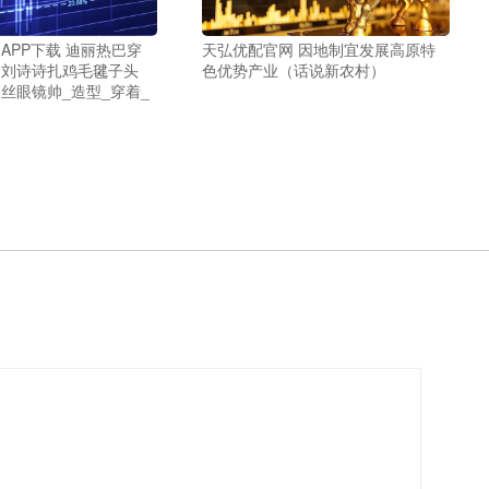
APP下载 迪丽热巴穿
天弘优配官网 因地制宜发展高原特
，刘诗诗扎鸡毛毽子头
色优势产业（话说新农村）
丝眼镜帅_造型_穿着_