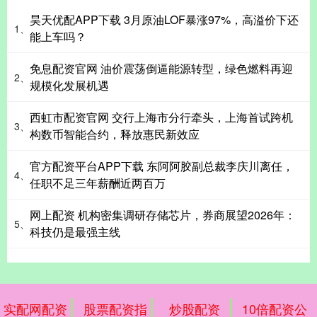
昊天优配APP下载 3月原油LOF暴涨97%，高溢价下还
1、
能上车吗？
免息配资官网 油价震荡倒逼能源转型，绿色燃料再迎
2、
规模化发展机遇
西虹市配资官网 交行上海市分行牵头，上海首试跨机
3、
构数币智能合约，释放惠民新效应
官方配资平台APP下载 东阿阿胶副总裁李庆川离任，
4、
任职不足三年薪酬近两百万
网上配资 机构密集调研存储芯片，券商展望2026年：
5、
科技仍是最强主线
实配网配资
股票配资指
炒股配资
10倍配资公