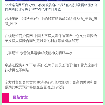
亿策略官网平台 小红书作为被告/被上诉人的5起涉及网络服务合
同纠纷的诉讼将于2025年7月22日开庭
鼎坤策略 《淬火年代》中的钱家姐弟成为悲剧人物_弟弟_家
庭_剧中
在线配资门户官网 中国太平洋人寿保险商丘中心支公司因给
予投保人保险合同约定以外的利益等被罚款39万
九亭配资 冰雪健儿运动成绩精神文明双丰收
卓越汇配资APP下载 买什么牌子的灵芝孢子油好 看完这篇排
行榜再也不纠结
东方财富配资网官网 欧洲央行行长拉加德：更高的关税和更
强劲的欧元预计将使企业更难进行投资
最新文章