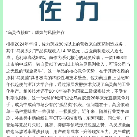
“乌灵依赖症”：辉煌与风险并存
根据2024年年报，佐力药业80%以上的营收来自医药制造业务，
其中“乌灵系列”产品实现收入14.38亿元，占医药制造收入近七
成，毛利率高达86%。而作为系列核心的乌灵胶囊，一款1998年
上市的中成药，独自贡献了90%以上的乌灵系列收入，可谓公司当
之无愧的“现金奶牛”。这一单品的核心竞争优势，在于其所依赖的
原料“乌灵菌”具备极高的稀缺性与技术壁垒。佐力药业自上世纪90
年代起便与浙江大学合作，通过深层发酵技术实现了乌灵菌的工业
化生产。相关技术还于2010年被列为国家二级保密技术，不受专
利期限限制。这一“天然护城河”也让乌灵胶囊26年来无直接竞争对
手，成为中成药市场少有的“孤品类”代表。但问题在于，高度依赖
单一品种意味着“一荣俱荣，一损俱损”。近年来，随着行业竞争加
剧，补益类中药纷纷进军OTC与C端市场，东阿阿胶、同仁堂、广
誉远等竞品对失眠、健忘、抑郁等领域形成包围之势。乌灵胶囊面
临边际渗透率逐步触顶、用户教育成本上升等现实压力。更严重的