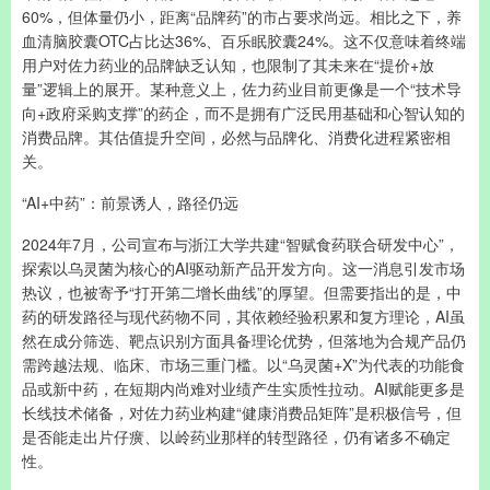
60%，但体量仍小，距离“品牌药”的市占要求尚远。相比之下，养
血清脑胶囊OTC占比达36%、百乐眠胶囊24%。这不仅意味着终端
用户对佐力药业的品牌缺乏认知，也限制了其未来在“提价+放
量”逻辑上的展开。某种意义上，佐力药业目前更像是一个“技术导
向+政府采购支撑”的药企，而不是拥有广泛民用基础和心智认知的
消费品牌。其估值提升空间，必然与品牌化、消费化进程紧密相
关。
“AI+中药”：前景诱人，路径仍远
2024年7月，公司宣布与浙江大学共建“智赋食药联合研发中心”，
探索以乌灵菌为核心的AI驱动新产品开发方向。这一消息引发市场
热议，也被寄予“打开第二增长曲线”的厚望。但需要指出的是，中
药的研发路径与现代药物不同，其依赖经验积累和复方理论，AI虽
然在成分筛选、靶点识别方面具备理论优势，但落地为合规产品仍
需跨越法规、临床、市场三重门槛。以“乌灵菌+X”为代表的功能食
品或新中药，在短期内尚难对业绩产生实质性拉动。AI赋能更多是
长线技术储备，对佐力药业构建“健康消费品矩阵”是积极信号，但
是否能走出片仔癀、以岭药业那样的转型路径，仍有诸多不确定
性。