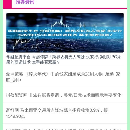
推荐资讯
华融配资平台 今起停牌！跨界农机无人驾驶 永安行拟收购IPO未
果的联适技术 牵手能否双赢？
鼎坤策略 《淬火年代》中的钱家姐弟成为悲剧人物_弟弟_家
庭_剧中
指盈配资网 非农数据将定调，美元/日元技术面暗示重要变化
富灯网 马来西亚交易所吉隆坡综合指数收涨0.9%，报
1549.90点