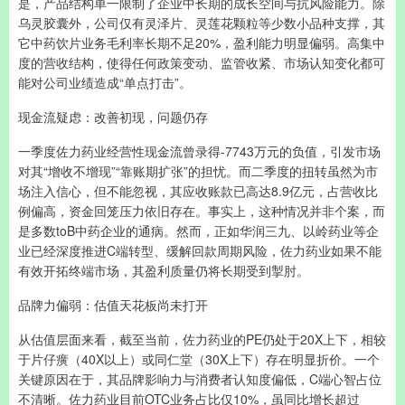
是，产品结构单一限制了企业中长期的成长空间与抗风险能力。除
乌灵胶囊外，公司仅有灵泽片、灵莲花颗粒等少数小品种支撑，其
它中药饮片业务毛利率长期不足20%，盈利能力明显偏弱。高集中
度的营收结构，使得任何政策变动、监管收紧、市场认知变化都可
能对公司业绩造成“单点打击”。
现金流疑虑：改善初现，问题仍存
一季度佐力药业经营性现金流曾录得-7743万元的负值，引发市场
对其“增收不增现”“靠账期扩张”的担忧。而二季度的扭转虽然为市
场注入信心，但不能忽视，其应收账款已高达8.9亿元，占营收比
例偏高，资金回笼压力依旧存在。事实上，这种情况并非个案，而
是多数toB中药企业的通病。然而，正如华润三九、以岭药业等企
业已经深度推进C端转型、缓解回款周期风险，佐力药业如果不能
有效开拓终端市场，其盈利质量仍将长期受到掣肘。
品牌力偏弱：估值天花板尚未打开
从估值层面来看，截至当前，佐力药业的PE仍处于20X上下，相较
于片仔癀（40X以上）或同仁堂（30X上下）存在明显折价。一个
关键原因在于，其品牌影响力与消费者认知度偏低，C端心智占位
不清晰。佐力药业目前OTC业务占比仅10%，虽同比增长超过