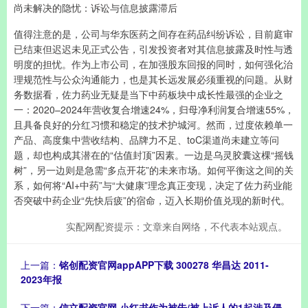
尚未解决的隐忧：诉讼与信息披露滞后
值得注意的是，公司与华东医药之间存在药品纠纷诉讼，目前庭审
已结束但迟迟未见正式公告，引发投资者对其信息披露及时性与透
明度的担忧。作为上市公司，在加强股东回报的同时，如何强化治
理规范性与公众沟通能力，也是其长远发展必须重视的问题。从财
务数据看，佐力药业无疑是当下中药板块中成长性最强的企业之
一：2020–2024年营收复合增速24%，归母净利润复合增速55%，
且具备良好的分红习惯和稳定的技术护城河。然而，过度依赖单一
产品、高度集中营收结构、品牌力不足、toC渠道尚未建立等问
题，却也构成其潜在的“估值封顶”因素。一边是乌灵胶囊这棵“摇钱
树”，另一边则是急需“多点开花”的未来市场。如何平衡这之间的关
系，如何将“AI+中药”与“大健康”理念真正变现，决定了佐力药业能
否突破中药企业“先快后疲”的宿命，迈入长期价值兑现的新时代。
实配网配资提示：文章来自网络，不代表本站观点。
上一篇：
铭创配资官网appAPP下载 300278 华昌达 2011-
2023年报
下一篇：
信立配资官网 小红书作为被告/被上诉人的1起涉及侵