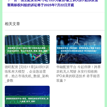
害商标权纠纷的诉讼将于2025年7月22日开庭
相关文章
德旺配资 [完结11章]从0到1训
华融配资平台 今起停牌！跨界
练私有大模型 ，企业急迫需
农机无人驾驶 永安行拟收购
求，抢占市场先机_数据_架构
IPO未果的联适技术 牵手能否
_参数
双赢？