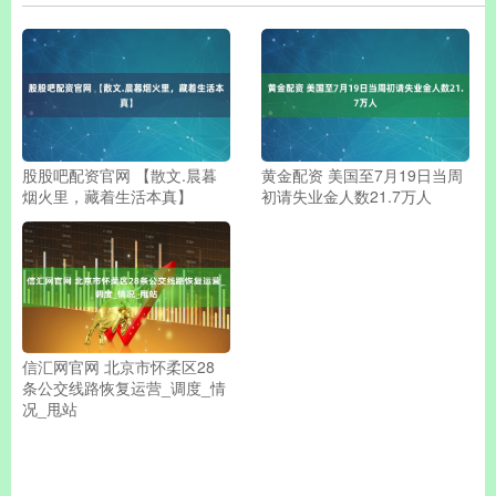
股股吧配资官网 【散文.晨暮
黄金配资 美国至7月19日当周
烟火里，藏着生活本真】
初请失业金人数21.7万人
信汇网官网 北京市怀柔区28
条公交线路恢复运营_调度_情
况_甩站