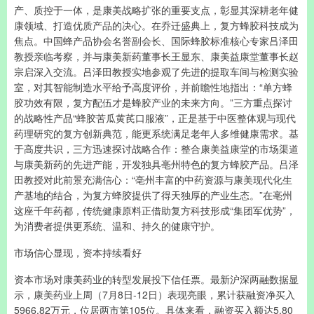
产、质控于一体，是康美战略扩张的重要支点，彰显其深耕老年健
康领域、打造优质产品的决心。在乔迁盛典上，复方蜂胶科技成为
焦点。中国蜂产品协会名誉副会长、国际蜂胶标准核心专家吕泽田
教授亲临考察，并与康美新药董事长王显东、康美益康堂董事长赵
宗启深入交流。吕泽田教授实地参观了先进的提取车间与检测实验
室，对其智能制造水平给予高度评价，并前瞻性地指出：“单方蜂
胶功效有限，复方配伍才是蜂胶产业的未来方向。”三方重点探讨
的战略性产品“蜂胶苦瓜黄芪口服液”，正是基于中医整体观与现代
药理研究的复方创新典范，能更系统满足老年人多维健康需求。基
于高度共识，三方迅速探讨战略合作：整合康美益康堂的市场渠道
与康美新药的先进产能，开发独具亳州特色的复方蜂胶产品。吕泽
田教授对此前景充满信心：“亳州丰富的中药资源与康美现代化生
产基地的结合，为复方蜂胶提供了得天独厚的产业生态。”在亳州
这座千年药都，传统健康原料正借助复方科技形成“集团军优势”，
为消费者提供更系统、温和、持久的健康守护。
市场信心显现，资本持续看好
资本市场对康美药业的转型发展投下信任票。最新沪深两融数据显
示，康美药业上周（7月8日-12日）表现亮眼，累计获融资净买入
5966.82万元，位居两市第105位。具体来看，融资买入额达5.80