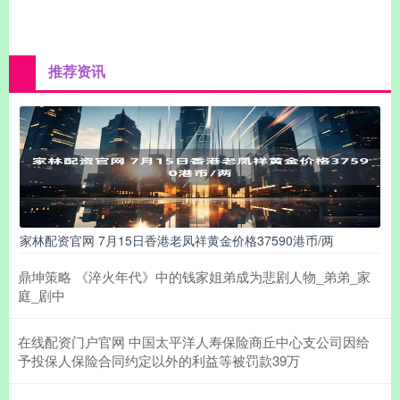
推荐资讯
家林配资官网 7月15日香港老凤祥黄金价格37590港币/两
鼎坤策略 《淬火年代》中的钱家姐弟成为悲剧人物_弟弟_家
庭_剧中
在线配资门户官网 中国太平洋人寿保险商丘中心支公司因给
予投保人保险合同约定以外的利益等被罚款39万