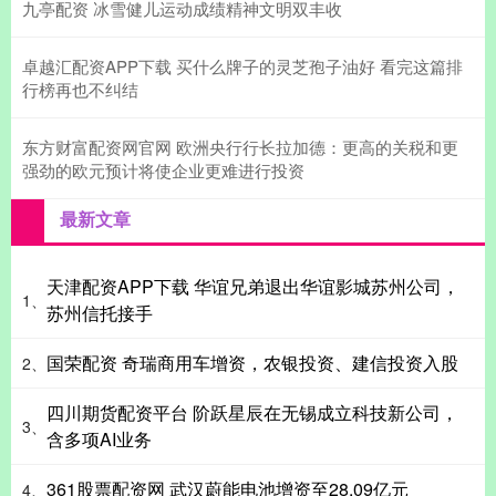
九亭配资 冰雪健儿运动成绩精神文明双丰收
卓越汇配资APP下载 买什么牌子的灵芝孢子油好 看完这篇排
行榜再也不纠结
东方财富配资网官网 欧洲央行行长拉加德：更高的关税和更
强劲的欧元预计将使企业更难进行投资
最新文章
天津配资APP下载 华谊兄弟退出华谊影城苏州公司，
1、
苏州信托接手
国荣配资 奇瑞商用车增资，农银投资、建信投资入股
2、
四川期货配资平台 阶跃星辰在无锡成立科技新公司，
3、
含多项AI业务
361股票配资网 武汉蔚能电池增资至28.09亿元
4、